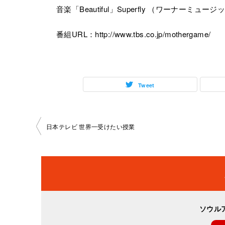
音楽「Beautiful」Superfly （ワーナーミュ
番組URL：http://www.tbs.co.jp/mothergame/
Tweet
投
日本テレビ 世界一受けたい授業
稿
ナ
ビ
ソウル
ゲ