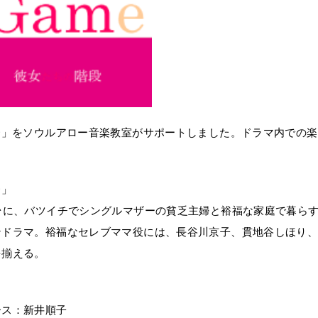
〜」をソウルアロー音楽教室がサポートしました。ドラマ内での楽
〜」
台に、バツイチでシングルマザーの貧乏主婦と裕福な家庭で暮ら
ンドラマ。裕福なセレブママ役には、長谷川京子、貫地谷しほり
を揃える。
ース：新井順子