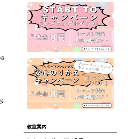
器
す
、安
教室案内