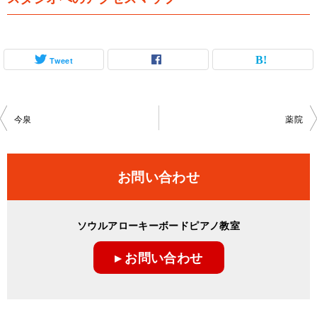
Tweet
投
今泉
薬院
稿
ナ
お問い合わせ
ビ
ゲ
ソウルアローキーボードピアノ教室
ー
▸ お問い合わせ
シ
ョ