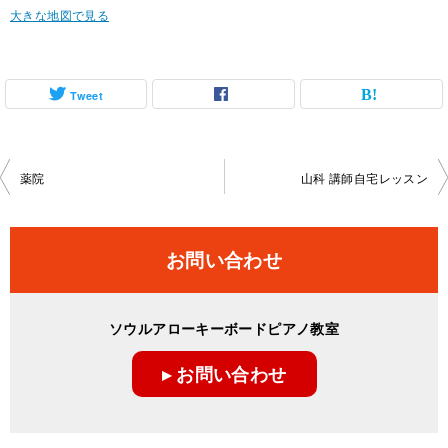
大きな地図で見る
Tweet
投
薬院
山科 講師自宅レッスン
稿
ナ
お問い合わせ
ビ
ゲ
ソウルアローキーボードピアノ教室
ー
▸ お問い合わせ
シ
ョ