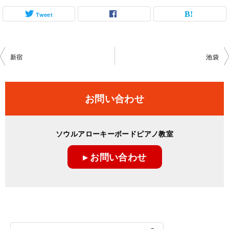
Tweet
投
新宿
池袋
稿
ナ
お問い合わせ
ビ
ゲ
ソウルアローキーボードピアノ教室
ー
▸ お問い合わせ
シ
ョ
ン