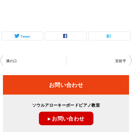
Tweet
投
溝の口
宮前平
稿
ナ
お問い合わせ
ビ
ゲ
ソウルアローキーボードピアノ教室
ー
▸ お問い合わせ
シ