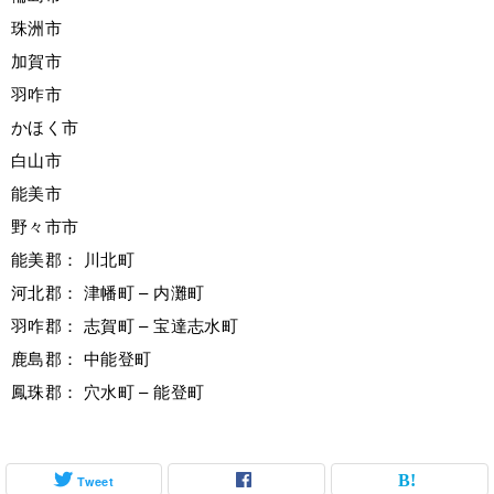
珠洲市
加賀市
羽咋市
かほく市
白山市
能美市
野々市市
能美郡： 川北町
河北郡： 津幡町 – 内灘町
羽咋郡： 志賀町 – 宝達志水町
鹿島郡： 中能登町
鳳珠郡： 穴水町 – 能登町
Tweet