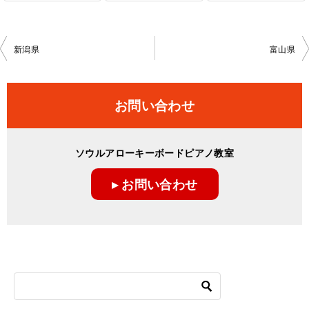
投
新潟県
富山県
稿
ナ
お問い合わせ
ビ
ゲ
ソウルアローキーボードピアノ教室
ー
▸ お問い合わせ
シ
ョ
ン