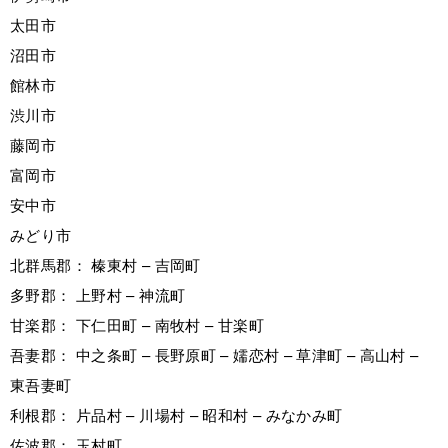
太田市
沼田市
館林市
渋川市
藤岡市
富岡市
安中市
みどり市
北群馬郡： 榛東村 – 吉岡町
多野郡： 上野村 – 神流町
甘楽郡： 下仁田町 – 南牧村 – 甘楽町
吾妻郡： 中之条町 – 長野原町 – 嬬恋村 – 草津町 – 高山村 –
東吾妻町
利根郡： 片品村 – 川場村 – 昭和村 – みなかみ町
佐波郡： 玉村町