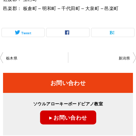
邑楽郡： 板倉町 – 明和町 – 千代田町 – 大泉町 – 邑楽町
Tweet
投
栃木県
新潟県
稿
ナ
お問い合わせ
ビ
ゲ
ソウルアローキーボードピアノ教室
ー
▸ お問い合わせ
シ