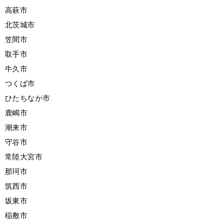
高萩市
北茨城市
笠間市
取手市
牛久市
つくば市
ひたちなか市
鹿嶋市
潮来市
守谷市
常陸大宮市
那珂市
筑西市
坂東市
稲敷市