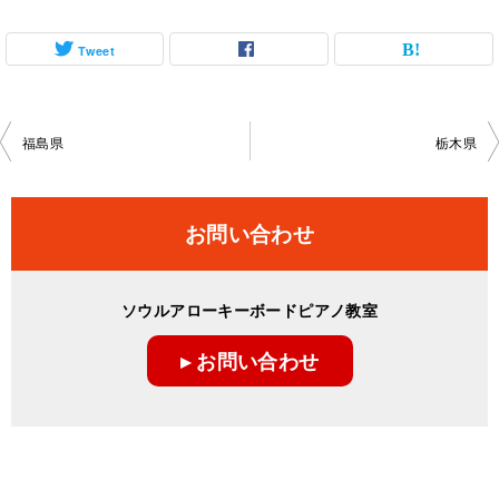
Tweet
投
福島県
栃木県
稿
ナ
お問い合わせ
ビ
ゲ
ソウルアローキーボードピアノ教室
ー
▸ お問い合わせ
シ
ョ
ン